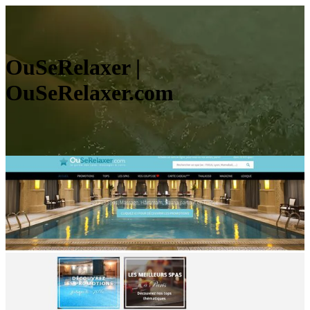
OuSeRelaxer |
OuSeRelaxer.com