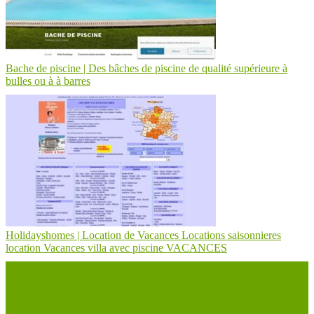
Bache de piscine | Des bâches de piscine de qualité supérieure à
bulles ou à à barres
Holidaysho­mes | Location de Vacances Locations saison­nie­res
location Vacances villa avec piscine VACANCES